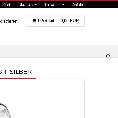
Start
Über Uns
Einkaufen
Anfahrt
0 Artikel
0,00 EUR
gistrieren
ar
la
 T SILBER