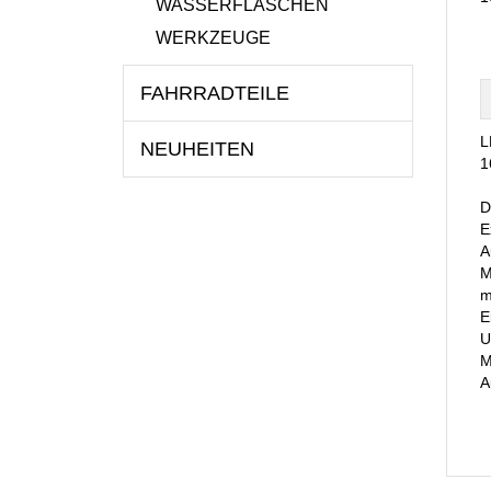
WASSERFLASCHEN
WERKZEUGE
FAHRRADTEILE
L
NEUHEITEN
1
D
E
A
M
m
E
U
M
A