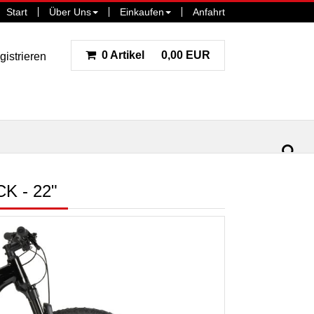
Start
Über Uns
Einkaufen
Anfahrt
0 Artikel
0,00 EUR
gistrieren
ar
la
K - 22"