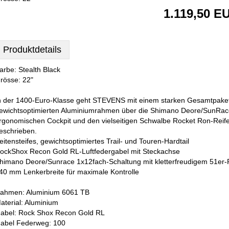
1.119,50 E
Produktdetails
arbe: Stealth Black
rösse: 22"
n der 1400-Euro-Klasse geht STEVENS mit einem starken Gesamtpaket
ewichtsoptimierten Aluminiumrahmen über die Shimano Deore/SunRac
rgonomischen Cockpit und den vielseitigen Schwalbe Rocket Ron-Rei
eschrieben.
eitensteifes, gewichtsoptimiertes Trail- und Touren-Hardtail
ockShox Recon Gold RL-Luftfedergabel mit Steckachse
himano Deore/Sunrace 1x12fach-Schaltung mit kletterfreudigem 51er-R
40 mm Lenkerbreite für maximale Kontrolle
ahmen: Aluminium 6061 TB
aterial: Aluminium
abel: Rock Shox Recon Gold RL
abel Federweg: 100