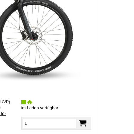
(
UVP
)
t.
im Laden verfügbar
 für