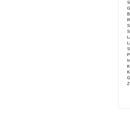
S
G
B
R
S
S
L
L
S
P
I
K
K
G
Z