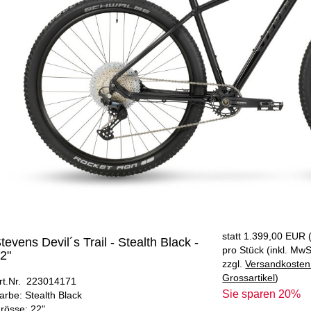
statt
1.399,00 EUR
tevens Devil´s Trail - Stealth Black -
pro Stück (inkl. MwS
2"
zzgl.
Versandkosten
Grossartikel
)
rt.Nr. 223014171
Sie sparen 20%
arbe: Stealth Black
rösse: 22"