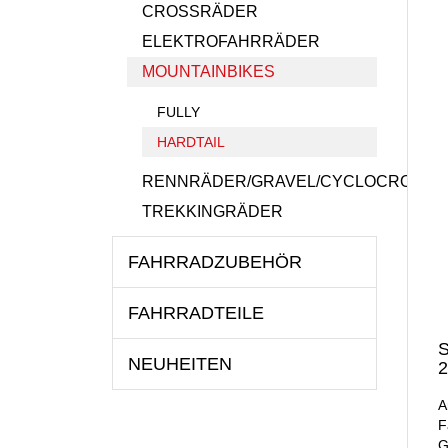
CROSSRÄDER
ELEKTROFAHRRÄDER
MOUNTAINBIKES
FULLY
HARDTAIL
RENNRÄDER/GRAVEL/CYCLOCROSS
TREKKINGRÄDER
FAHRRADZUBEHÖR
FAHRRADTEILE
S
NEUHEITEN
2
A
F
G