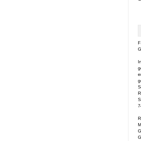
F
G
I
g
e
g
S
R
S
7
R
M
G
G