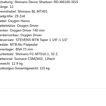
chaltung: Shimano Deore Shadow+ RD-M6100-SGS
änge: 12
remshebel: Shimano BL-MT401
adgröße: 29 Zoll
attel: Oxygen Havoc
attelstütze: Oxygen Driver
enker: Oxygen Driver 740 mm
enkervorbau: Oxygen Driver
teuersatz: STEVENS MTB Taper 1 1/8"-1 1/2"
edale: MTB Alu Flatpedal
nnenlager: BSA 73 mm
urbelsatz: Shimano FC-MT510-1, 32 Z.
ettenrad: Sunrace CSMZ602, 12fach
ewicht: 12.9 kg
ulässiges Gesamtgewicht: 115 kg