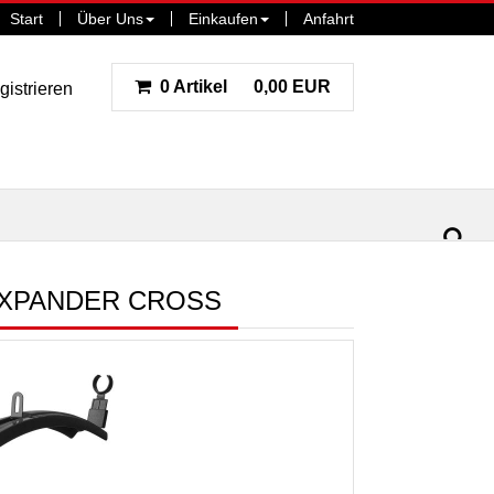
Start
Über Uns
Einkaufen
Anfahrt
0 Artikel
0,00 EUR
gistrieren
ar
la
EXPANDER CROSS