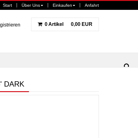
Start
Über Uns
Einkaufen
Anfahrt
0 Artikel
0,00 EUR
gistrieren
ar
la
5' DARK