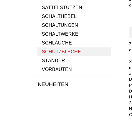
o
SATTELSTÜTZEN
SCHALTHEBEL
SCHALTUNGEN
SCHALTWERKE
SCHLÄUCHE
Z
o
SCHUTZBLECHE
STÄNDER
X
o
VORBAUTEN
a
D
NEUHEITEN
P
D
H
2
N
G