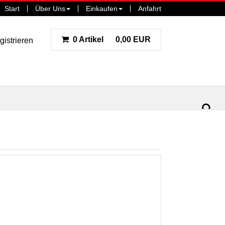
Start
Über Uns
Einkaufen
Anfahrt
0 Artikel
0,00 EUR
gistrieren
ar
la