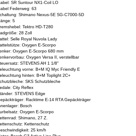
abel: SR Suntour NX1-Coil LO
abel Federweg: 63
chaltung: Shimano Nexus-5E SG-C7000-5D
änge: 5
remshebel: Tektro HD-T280
adgröße: 28 Zoll
attel: Selle Royal Nuvola Lady
attelstütze: Oxygen E-Scorpo
enker: Oxygen E-Scorpo 680 mm
enkervorbau: Oxygen Versa II, verstellbar
teuersatz: STEVENS AH 1 1/8"
eleuchtung vorne: B+M IQ Myc Friendly E
eleuchtung hinten: B+M Toplight 2C+
chutzbleche: SKS Schutzbleche
edale: City Reflex
tänder: STEVENS Edge
epäckträger: Racktime E-14 RTA Gepäckträger
nnenlager: Bosch
urbelsatz: Oxygen E-Scorpo
ettenrad: Shimano, 27 Z.
ettenschutz: Kettenschutz
eschwindigkeit: 25 km/h