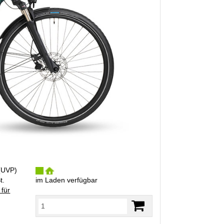
(
UVP
)
t.
im Laden verfügbar
 für