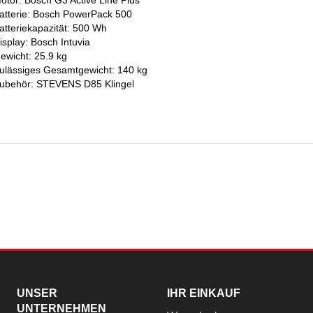
otor: Bosch G3 Active Line Plus
atterie: Bosch PowerPack 500
atteriekapazität: 500 Wh
isplay: Bosch Intuvia
ewicht: 25.9 kg
ulässiges Gesamtgewicht: 140 kg
ubehör: STEVENS D85 Klingel
UNSER
IHR EINKAUF
UNTERNEHMEN