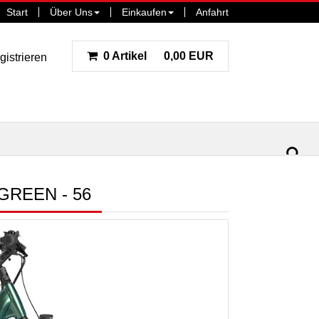
Start
Über Uns
Einkaufen
Anfahrt
0 Artikel
0,00 EUR
gistrieren
ar
la
GREEN - 56