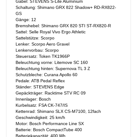
Gabel: STEVENS S-Lite Aluminium
Schaltung: Shimano GRX 822 Shadow+ RD-RX822-
GS
Gänge: 12
Bremshebel: Shimano GRX 820 STI ST-RX820-R
Sattel: Selle Royal Vivo Ergo Athletic
Sattelstütze: Scorpo
Lenker: Scorpo Aero Gravel
Lenkervorbau: Scorpo
Steuersatz: Token TK1966P
Beleuchtung vorne: Litemove SC 160
Beleuchtung hinten: Supernova TL 3 Z
Schutzbleche: Curana Apollo 60
Pedale: ATB Pedal Reflex
Ständer: STEVENS Edge
Gepäckträger: Racktime STV RC 09
Innenlager: Bosch
Kurbelsatz: FSA CK-747/IS
Kettenrad: Shimano SLX CS-M7100, 12fach
Geschwindigkeit: 25 km/h
Motor: Bosch Performance Line SX
Batterie: Bosch CompactTube 400
Batteriekapazität: 400 Wh