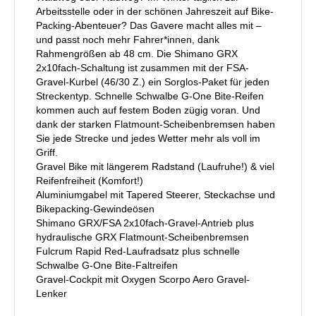
Arbeitsstelle oder in der schönen Jahreszeit auf Bike-
Packing-Abenteuer? Das Gavere macht alles mit –
und passt noch mehr Fahrer*innen, dank
Rahmengrößen ab 48 cm. Die Shimano GRX
2x10fach-Schaltung ist zusammen mit der FSA-
Gravel-Kurbel (46/30 Z.) ein Sorglos-Paket für jeden
Streckentyp. Schnelle Schwalbe G-One Bite-Reifen
kommen auch auf festem Boden zügig voran. Und
dank der starken Flatmount-Scheibenbremsen haben
Sie jede Strecke und jedes Wetter mehr als voll im
Griff.
Gravel Bike mit längerem Radstand (Laufruhe!) & viel
Reifenfreiheit (Komfort!)
Aluminiumgabel mit Tapered Steerer, Steckachse und
Bikepacking-Gewindeösen
Shimano GRX/FSA 2x10fach-Gravel-Antrieb plus
hydraulische GRX Flatmount-Scheibenbremsen
Fulcrum Rapid Red-Laufradsatz plus schnelle
Schwalbe G-One Bite-Faltreifen
Gravel-Cockpit mit Oxygen Scorpo Aero Gravel-
Lenker