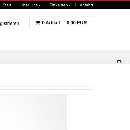
Start
Über Uns
Einkaufen
Anfahrt
0 Artikel
0,00 EUR
gistrieren
ar
la